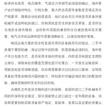
标准存在差异，电压频率、气源压力等细节必须提前确认。海外客
户会仔细核对吨位、行程次数、最大闭合高度等参数是否满足其生
产线要求。随着自动化程度提高，他们还会关注冲床是否具备对接
机械手或送料机的接口。控制系统是否支持多语言界面，是否符合
当地安全操作规程，这些软件层面的兼容性往往被忽视却至关重
要。电气元件的品牌和型号需要清晰标注，以便后续维护更换。
物流运输方案的安全性直接关系到设备能否完好抵达。二手冲
床属于重型机械，海运过程中的防潮、防震措施必须到位。海外客
户关注包装方式，是否采用木箱封闭包装，内部是否有固定支撑防
止移位。保险条款的覆盖范围也是讨论重点，一旦发生运输损坏，
理赔流程是否清晰便捷。供应商需要展示过往的出口案例，证明其
具备处理复杂物流问题的能力，特别是针对偏远地区港口的配送经
验，确保货物按时安全到达目的地。
合规性文件是清关顺利进行的保障。各国对进口二手机械有不
同的环保和安全规定，部分国家禁止进口超过一定年限的设备。供
应商需要协助买家准备原产地证、装箱单、发票以及必要的质量认