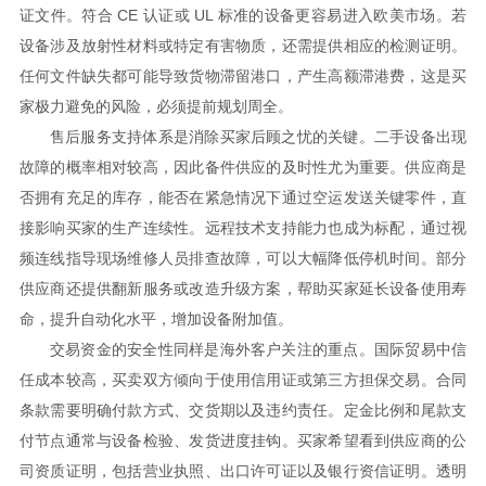
证文件。符合 CE 认证或 UL 标准的设备更容易进入欧美市场。若
设备涉及放射性材料或特定有害物质，还需提供相应的检测证明。
任何文件缺失都可能导致货物滞留港口，产生高额滞港费，这是买
家极力避免的风险，必须提前规划周全。
售后服务支持体系是消除买家后顾之忧的关键。二手设备出现
故障的概率相对较高，因此备件供应的及时性尤为重要。供应商是
否拥有充足的库存，能否在紧急情况下通过空运发送关键零件，直
接影响买家的生产连续性。远程技术支持能力也成为标配，通过视
频连线指导现场维修人员排查故障，可以大幅降低停机时间。部分
供应商还提供翻新服务或改造升级方案，帮助买家延长设备使用寿
命，提升自动化水平，增加设备附加值。
交易资金的安全性同样是海外客户关注的重点。国际贸易中信
任成本较高，买卖双方倾向于使用信用证或第三方担保交易。合同
条款需要明确付款方式、交货期以及违约责任。定金比例和尾款支
付节点通常与设备检验、发货进度挂钩。买家希望看到供应商的公
司资质证明，包括营业执照、出口许可证以及银行资信证明。透明