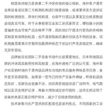
精度保持能力是衡量二手冲床价值的核心指标。海外客户通常
会将设备送往第三方检测机构进行精度校验，或者要求卖方提供近
期的检测报告。滑块行程精度、台面平行度以及重复定位精度数据
必须真实可靠。对于从事精密五金加工的买家而言，哪怕微小的精
度偏差也会导致产品合格率下降，因此他们宁愿支付更高的价格购
买精度有保障的机器，也不愿冒险购买廉价但状态不明的设备。试
机视频需要展示空载和负载两种状态下的运行声音及稳定性，确保
无异常震动。
品牌效应在国际二手设备市场中占据重要地位。日本和德国品
牌的冲床因其耐用性和高精度，在海外拥有广泛的认可度。海外客
户在采购时倾向于查询该品牌在当地的售后服务网络是否完善，备
件是否容易获取。如果某一型号已经停产且备件稀缺，即便机器状
态良好，买家也会犹豫不决。供应商若能提供原厂说明书、电气图
纸以及历史维护记录，将极大增加成交的可能性，这些文档证明了
设备的来源正规且维护得当，减少了后续使用的隐患。
技术参数与生产需求的匹配度也是谈判焦点。不同国家的工业