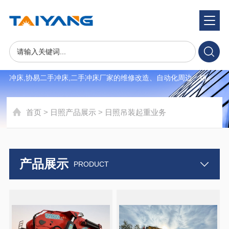
产品展示
product
世纪泰揚专注于韩国,日本,台湾二手冲床,气动二手冲床,高精密二手
冲床,协易二手冲床,二手冲床厂家的维修改造、自动化周边、销
售、售后一体式交钥匙服务并提供二手冲床自动化,二手冲床买卖,
二手高精密冲床。受到客户广泛信赖于支持，服务于韩国三星电
首页
>
日照产品展示
>
日照吊装起重业务
子、KET、等高端电子制造企业。
产品展示
PRODUCT