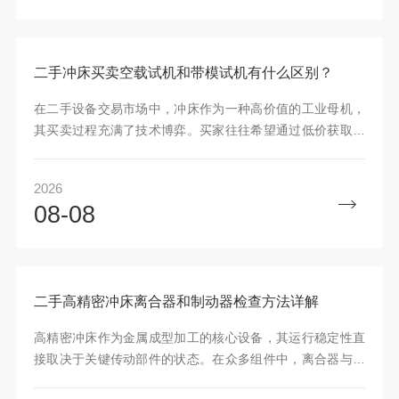
二手冲床买卖空载试机和带模试机有什么区别？
在二手设备交易市场中，冲床作为一种高价值的工业母机，
其买卖过程充满了技术博弈。买家往往希望通过低价获取高
性能设备，而卖家则力求展现设备的良好状态以达成交易。
在这
2026
08-08
二手高精密冲床离合器和制动器检查方法详解
高精密冲床作为金属成型加工的核心设备，其运行稳定性直
接取决于关键传动部件的状态。在众多组件中，离合器与制
动器扮演着控制滑块运动起止的关键角色，特别是在二手设