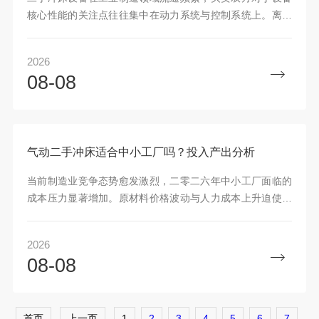
核心性能的关注点往往集中在动力系统与控制系统上。离合
器和制动器作为冲床安全运行的关键组件，其状态直接关系
到操
2026
08-08
气动二手冲床适合中小工厂吗？投入产出分析
当前制造业竞争态势愈发激烈，二零二六年中小工厂面临的
成本压力显著增加。原材料价格波动与人力成本上升迫使管
理者重新审视设备采购策略。气动冲床作为冲压工艺中的常
见设
2026
08-08
首页
上一页
1
2
3
4
5
6
7