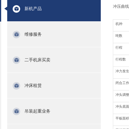
冲压曲线
新机产品
机种
维修服务
吨数
行程
二手机床买卖
行程数
冲力发
闭合工
冲床租赁
冲头调
冲头底面面
吊装起重业务
平板面积(