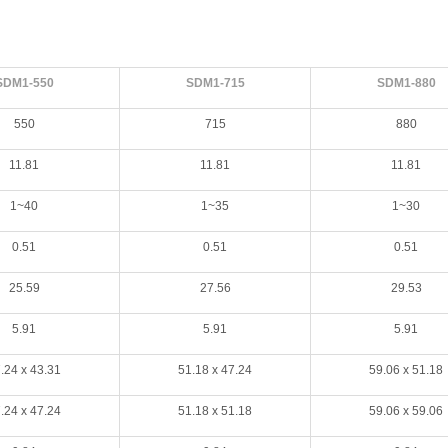
SDM1-550
SDM1-715
SDM1-880
550
715
880
11.81
11.81
11.81
1~40
1~35
1~30
0.51
0.51
0.51
25.59
27.56
29.53
5.91
5.91
5.91
.24 x 43.31
51.18 x 47.24
59.06 x 51.18
.24 x 47.24
51.18 x 51.18
59.06 x 59.06