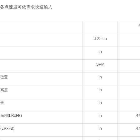
各点速度可依需求快速输入
U.S. ton
in
SPM
生位置
in
作高度
in
整量
in
积(LRxFB)
in
47
LRxFB)
in
47