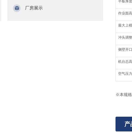
平板厚
厂房展示
作业面高
最大上
冲头调
侧壁开口(
机台总
空气压
※本规格
产