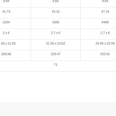
9.84
9.84
9.84
41.73
43.31
47.24
2204
3306
4409
2 x 4
2.7 x 6
2.7 x 6
.56 x 21.65
31.50 x 23.62
33.46 x 25.59
208.66
220.47
255.91
71