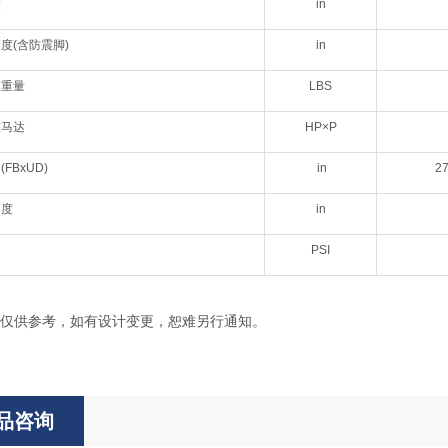
度
in
度(含防震脚)
in
模重量
LBS
整马达
HP×P
FBxUD)
in
27
高度
in
力
PSI
仅供参考，如有设计变更，恕难另行通知。
品咨询