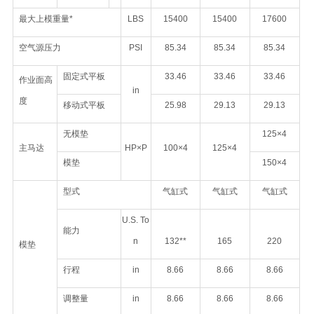
最大上模重量*
LBS
15400
15400
17600
空气源压力
PSI
85.34
85.34
85.34
固定式平板
33.46
33.46
33.46
作业面高
in
度
移动式平板
25.98
29.13
29.13
无模垫
125×4
主马达
HP×P
100×4
125×4
模垫
150×4
型式
气缸式
气缸式
气缸式
U.S. To
能力
n
132**
165
220
模垫
行程
in
8.66
8.66
8.66
调整量
in
8.66
8.66
8.66