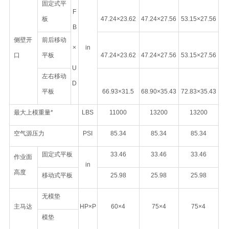
固定式平
F
板
47.24×23.62
47.24×27.56
53.15×27.56
B
侧壁开
前后移动
×
in
口
平板
47.24×23.62
47.24×27.56
53.15×27.56
U
左右移动
D
平板
66.93×31.5
68.90×35.43
72.83×35.43
最大上模重量*
LBS
11000
13200
13200
空气源压力
PSI
85.34
85.34
85.34
固定式平板
33.46
33.46
33.46
作业面
in
高度
移动式平板
25.98
25.98
25.98
无模垫
主马达
HP×P
60×4
75×4
75×4
模垫