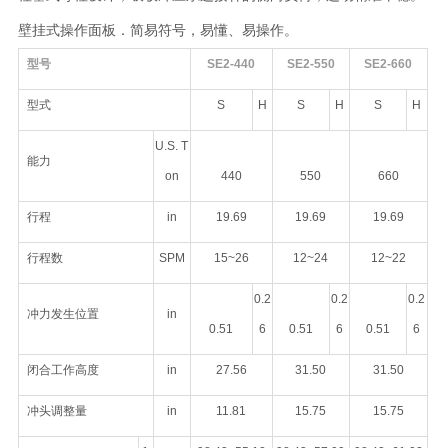
壁挂式操作面板．简易符号，易懂、易操作
。
型号
SE2-440
SE2-550
SE2-660
型式
S
H
S
H
S
H
U.S. T
能力
on
440
550
660
行程
in
19.69
19.69
19.69
行程数
SPM
15~26
12~24
12~22
0.2
0.2
0.2
冲力发生位置
in
0.51
6
0.51
6
0.51
6
闭合工作高度
in
27.56
31.50
31.50
冲头调整量
in
11.81
15.75
15.75