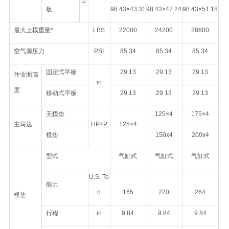
D
板
98.43×43.31
98.43×47.24
98.43×51.18
最大上模重量*
LBS
22000
24200
28600
空气源压力
PSI
85.34
85.34
85.34
固定式平板
29.13
29.13
29.13
作业面高
in
度
移动式平板
29.13
29.13
29.13
无模垫
125×4
175×4
主马达
HP×P
125×4
模垫
150x4
200x4
型式
气缸式
气缸式
气缸式
U.S. To
能力
n
165
220
264
模垫
行程
in
9.84
9.84
9.84